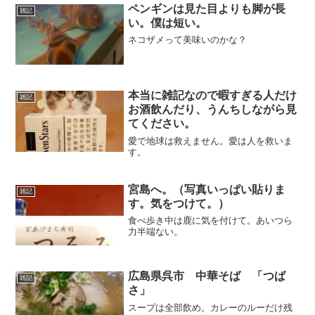
ペンギンは見た目よりも脚が長
雑記
い。僕は短い。
ネコザメって美味いのかな？
本当に雑記なので暇すぎる人だけ
雑記
お酒飲んだり、うんちしながら見
てください。
愛で地球は救えません。愛は人を救いま
す。
宮島へ。（写真いっぱい貼りま
雑記
す。気をつけて。）
食べ歩き中は鹿に気を付けて。あいつら
力半端ない。
広島県呉市 中華そば 「つば
雑記
さ」
スープは全部飲め。カレーのルーだけ残