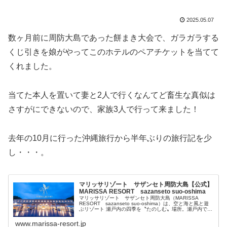
2025.05.07
数ヶ月前に周防大島であった餅まき大会で、ガラガラする
くじ引きを娘がやってこのホテルのペアチケットを当てて
くれました。
当てた本人を置いて妻と2人で行くなんてど畜生な真似は
さすがにできないので、家族3人で行って来ました！
去年の10月に行った沖縄旅行から半年ぶりの旅行記を少
し・・・。
マリッサリゾート サザンセト周防大島【公式】
MARISSA RESORT sazanseto suo-oshima
マリッサリゾート サザンセト周防大島（MARISSA
RESORT sazanseto suo-oshima）は、空と海と風と遊
ぶリゾート 瀬戸内の四季を〝たのしむ〟場所。瀬戸内で一
番海辺に近い大人のためのリゾートホテル。楽園で遊び、
暮らす...
www.marissa-resort.jp