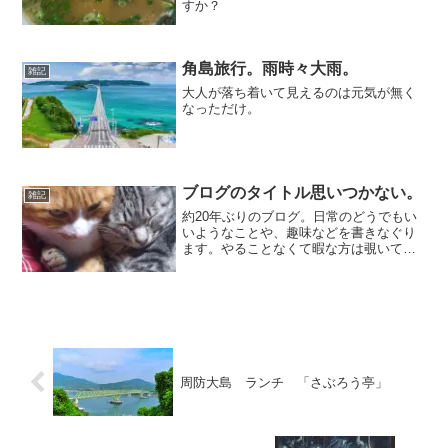
すか？
角島旅行。雨時々大雨。
雑記
大人が落ち着いて見えるのは元気が無く
なっただけ。
ブログのタイトル思いつかない。
雑記
約20年ぶりのブログ。日常のどうでもい
いようなことや、趣味などを書きなぐり
ます。やることなくて暇な方は覗いてみ
てください。
周防大島 ランチ 「さぶろう亭」