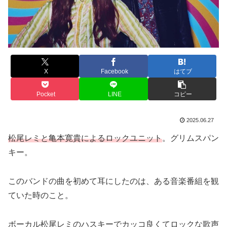
X
Facebook
はてブ
Pocket
LINE
コピー
2025.06.27
松尾レミと亀本寛貴によるロックユニット
。グリムスパン
キー。
このバンドの曲を初めて耳にしたのは、ある音楽番組を観
ていた時のこと。
ボーカル松尾レミのハスキーでカッコ良くてロックな歌声