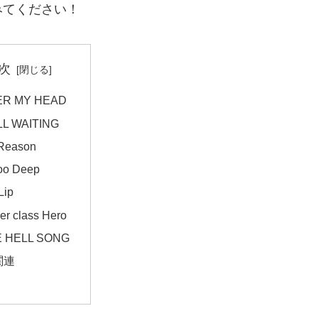
みてください！
次
ER MY HEAD
LL WAITING
Reason
Too Deep
Lip
er class Hero
 HELL SONG
関連